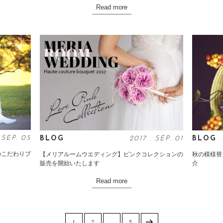
Read more
.
SEP
. 05
BLOG
2017
.
SEP
. 01
BLOG
のこだわりブ
【メリアルームウエディング】ピンクコレクションの
秋の模様替
販売を開始いたします
介
Read more
1
2
…
5
ペー
ペー
ペー
次の