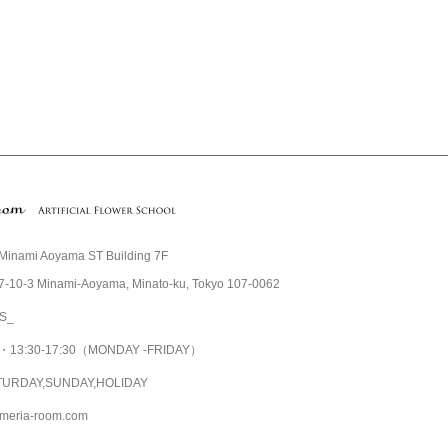
Minami Aoyama ST Building 7F
7-10-3 Minami-Aoyama, Minato-ku, Tokyo 107-0062
S_
30・13:30-17:30（MONDAY -FRIDAY）
TURDAY,SUNDAY,HOLIDAY
meria-room.com