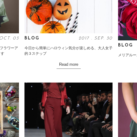
OCT
. 03
BLOG
2017
.
SEP
. 30
BLOG
のフラワーア
今日から簡単にハロウィン気分が楽しめる、大人女子
ます
的３ステップ
メリアルー
Read more