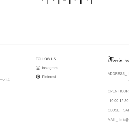
ジ
ジ
ジ
ペー
ジ
FOLLOW US
Instagram
ADDRESS_
Pinterest
ーとは
OPEN HOUR
10:00-12:
CLOSE_
SA
MAIL_
info@