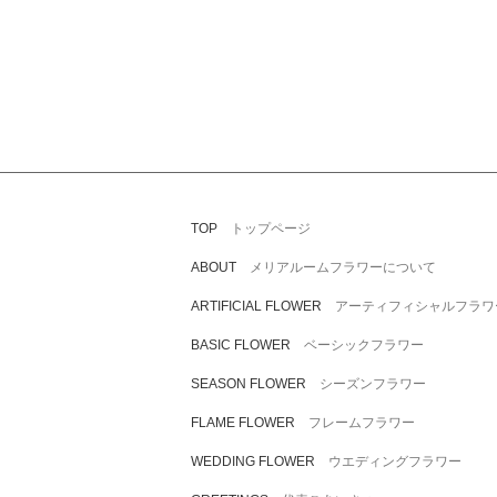
投
稿
ナ
ビ
ゲ
ー
トップページ
TOP
シ
メリアルームフラワーについて
ABOUT
アーティフィシャルフラワ
ARTIFICIAL FLOWER
ョ
ベーシックフラワー
BASIC FLOWER
ン
シーズンフラワー
SEASON FLOWER
フレームフラワー
FLAME FLOWER
ウエディングフラワー
WEDDING FLOWER