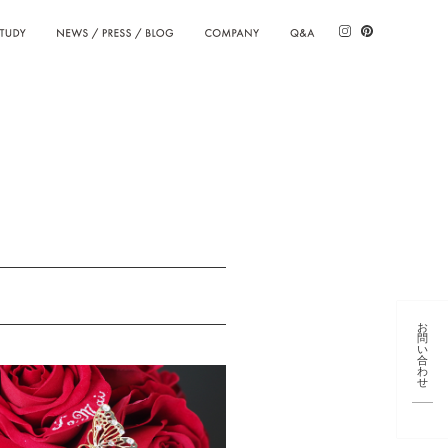
TUDY
NEWS / PRESS / BLOG
COMPANY
Q&A
お
問
い
合
わ
せ