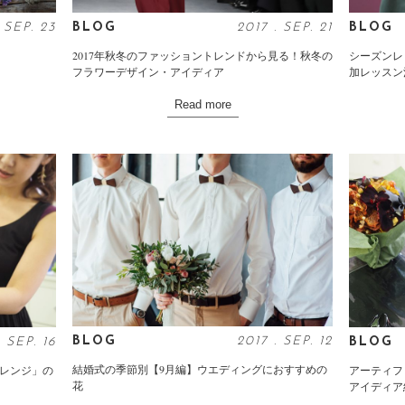
BLOG
2017
.
SEP
. 21
BLOG
.
SEP
. 23
2017年秋冬のファッショントレンドから見る！秋冬の
シーズンレ
？
フラワーデザイン・アイディア
加レッスン
Read more
BLOG
2017
.
SEP
. 12
.
SEP
. 16
BLOG
結婚式の季節別【9月編】ウエディングにおすすめの
アレンジ」の
アーティフ
花
アイディア