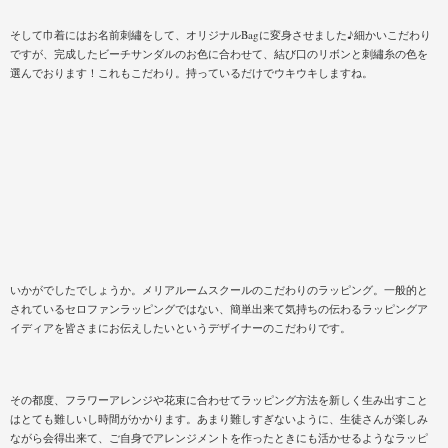
そして巾着にはお名前刺繡をして、オリジナルBagに変身させました♪細かいこだわり
ですが、完成したビーチサンダルのお色に合わせて、結び口のリボンと刺繡糸の色を
選んでおります！これもこだわり。持っているだけでウキウキしますね。
いかがでしたでしょうか。メリアルームスクールのこだわりのラッピング。一般的と
されているセロファンラッピングではない、簡単出来て気持ちの伝わるラッピングア
イディアを皆さまにお伝えしたいというデザイナーのこだわりです。
その都度、フラワーアレンジや花束に合わせてラッピング方法を新しく生み出すこと
はとても難しいし時間がかかります。あまり難しすぎないように、生徒さんが楽しみ
ながら会得出来て、ご自身でアレンジメントを作ったときにも活かせるようなラッピ