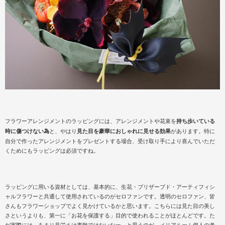
フラワーアレンジメントのラッピングには、アレンジメントや花束を
持ち歩いている
時に傷つけない為
と、やはり
見た目を豪華におしゃれに見せる効果
があります。特に
自分で作ったアレンジメントをプレゼントする場合、受け取り手により喜んでいただ
くためにもラッピングは必須ですね。
ラッピングに用いる資材としては、基本的に、生花・プリザーブド・アーティフィシ
ャルフラワーと共通して使用されているのがセロファンです。透明のセロファン、皆
さんもフラワーショップでよく見かけているかと思います。こちらには見た目の美し
さというよりも、第一に「お花を保護する」目的で使われることがほとんどです。た
だ実際には、あまり見栄えは素敵ではないなー、と思うのが、メリアルーム個人の考