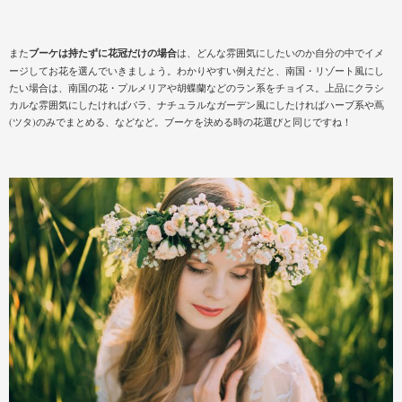
また
ブーケは持たずに花冠だけの場合
は、どんな雰囲気にしたいのか自分の中でイメ
ージしてお花を選んでいきましょう。わかりやすい例えだと、南国・リゾート風にし
たい場合は、南国の花・プルメリアや胡蝶蘭などのラン系をチョイス。上品にクラシ
カルな雰囲気にしたければバラ、ナチュラルなガーデン風にしたければハーブ系や蔦
(ツタ)のみでまとめる、などなど。ブーケを決める時の花選びと同じですね！