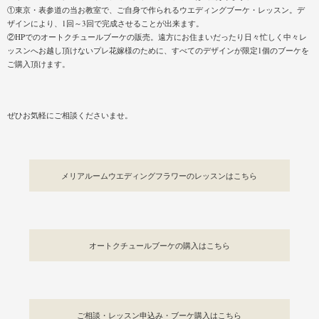
①東京・表参道の当お教室で、ご自身で作られるウエディングブーケ・レッスン。デ
ザインにより、1回～3回で完成させることが出来ます。
②HPでのオートクチュールブーケの販売。遠方にお住まいだったり日々忙しく中々レ
ッスンへお越し頂けないプレ花嫁様のために、すべてのデザインが限定1個のブーケを
ご購入頂けます。
ぜひお気軽にご相談くださいませ。
メリアルームウエディングフラワーのレッスンはこちら
オートクチュールブーケの購入はこちら
ご相談・レッスン申込み・ブーケ購入はこちら