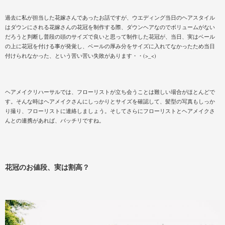
過去に私が担当した花嫁さんであったお話ですが、ウエディング当日のヘアスタイル
はダウンにされる花嫁さんの花冠を制作する際、ダウンヘアなのでボリュームがない
だろうと判断し普段の頭のサイズで良いと思って制作した花冠が、当日、実はベール
の上に花冠を付ける事が発覚し、ベールの厚み分をサイズに入れてなかったため当日
付けられなかった、という苦い苦い失敗があります・・(>_<)
ヘアメイクリハーサルでは、フローリストが立ち会うことは難しい場合がほとんどで
す。そんな時はヘアメイクさんにしっかりとサイズを確認して、髪型の写真もしっか
り撮り、フローリストに連絡しましょう。そしてさらにフローリストとヘアメイクさ
んとの連携があれば、バッチリですね。
花冠のお値段、実は割高？