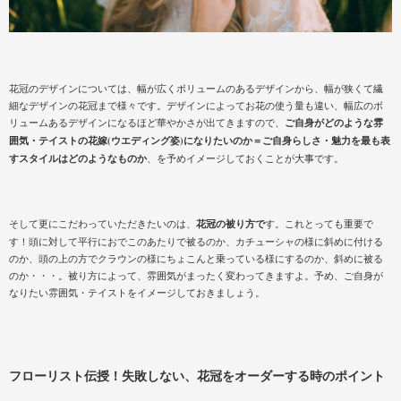
花冠のデザインについては、幅が広くボリュームのあるデザインから、幅が狭くて繊
細なデザインの花冠まで様々です。デザインによってお花の使う量も違い、幅広のボ
リュームあるデザインになるほど華やかさが出てきますので、
ご自身がどのような雰
囲気・テイストの花嫁(ウエディング姿)になりたいのか＝ご自身らしさ・魅力を最も表
すスタイルはどのようなものか
、を予めイメージしておくことが大事です。
そして更にこだわっていただきたいのは、
花冠の被り方で
す。これとっても重要で
す！頭に対して平行におでこのあたりで被るのか、カチューシャの様に斜めに付ける
のか、頭の上の方でクラウンの様にちょこんと乗っている様にするのか、斜めに被る
のか・・・。被り方によって、雰囲気がまったく変わってきますよ。予め、ご自身が
なりたい雰囲気・テイストをイメージしておきましょう。
フローリスト伝授！失敗しない、花冠をオーダーする時のポイント