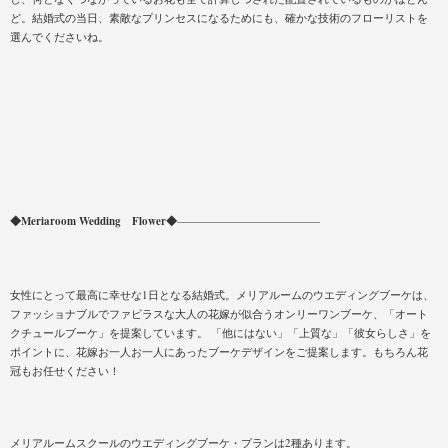
ど。結婚式の当日、素敵なプリンセスになるためにも、確かな技術のフローリストを
選んでくださいね。
◆Meriaroom Wedding Flower◆
—————————————
女性にとって最高に幸せな1日となる結婚式。メリアルームのウエディングブーケは、
ファッショナブルでファビラスな大人の花嫁が似合うオンリーワンブーケ、「オート
クチュールブーケ」を提案しています。 「他にはない」「上質な」「彼女らしさ」を
ポイントに、花嫁お一人お一人にあったブーケデザインをご提案します。もちろん花
冠もお任せください！
メリアルームスクールのウエディングブーケ・プランは2種あります。