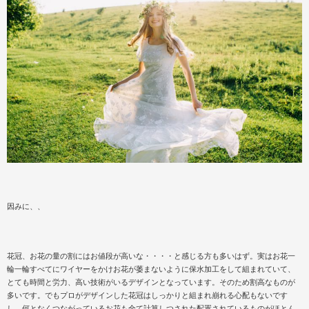
因みに、、
花冠、お花の量の割にはお値段が高いな・・・・と感じる方も多いはず。実はお花一
輪一輪すべてにワイヤーをかけお花が萎まないように保水加工をして組まれていて、
とても時間と労力、高い技術がいるデザインとなっています。そのため割高なものが
多いです。でもプロがデザインした花冠はしっかりと組まれ崩れる心配もないです
し、何となくつながっているお花も全て計算しつされた配置されているものがほとん