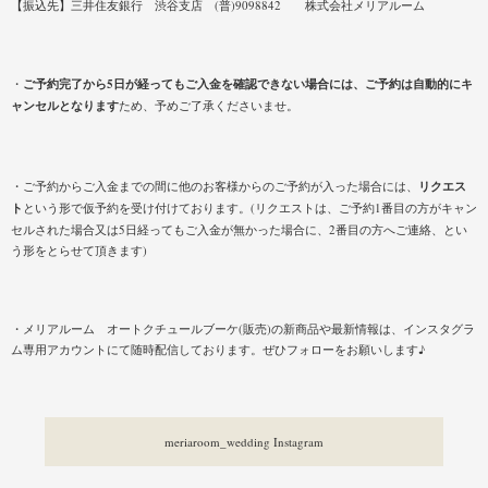
【振込先】三井住友銀行 渋谷支店 (普)9098842 株式会社メリアルーム
・
ご予約完了から5日が経ってもご入金を確認できない場合には、ご予約は自動的にキ
ャンセルとなります
ため、予めご了承くださいませ。
・ご予約からご入金までの間に他のお客様からのご予約が入った場合には、
リクエス
ト
という形で仮予約を受け付けております。(リクエストは、ご予約1番目の方がキャン
セルされた場合又は5日経ってもご入金が無かった場合に、2番目の方へご連絡、とい
う形をとらせて頂きます)
・メリアルーム オートクチュールブーケ(販売)の新商品や最新情報は、インスタグラ
ム専用アカウントにて随時配信しております。ぜひフォローをお願いします♪
meriaroom_wedding Instagram