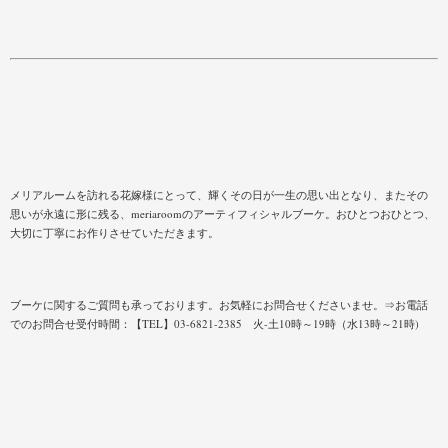
メリアルームを訪れる花嫁様にとって、輝くその日が一生の思い出となり、またその
思いが永遠に形に残る、meriaroomのアーティフィシャルブーケ。おひとつおひとつ、
大切に丁寧にお作りさせていただきます。
ブーケに関するご質問も承っております。お気軽にお問合せくださいませ。⇒お電話
でのお問合せ受付時間：【TEL】03-6821-2385 火-土10時～19時（水13時～21時)