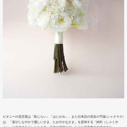
ピオニーの花言葉は「恥じらい」「はにかみ」。また日本語の花名の芍薬(シャクヤク)
は、「姿がしなやかで優しいさま、たおやかなさま」を意味する「綽約（しゃくや