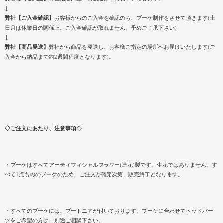
↓
弊社【ご入金確認】
お客様からのご入金を確認のち、ブーケ制作をさせて頂きます(土
日月は休業日の関係上、ご入金確認が取れません。予めご了承下さい)
↓
弊社【商品発送】
弊社から商品を発送し、お客様ご指定の場所へお届けいたします(ご
入金から納品まで約2週間程度となります)。
◇ご注文にあたり、注意事項◇
・ブーケはすべてアーティフィシャルフラワー(造花)製です。生花ではありません。す
べて1点もののブーケのため、ご注文が確定次第、販売終了となります。
・すべてのブーケには、ブートニアが付いております。ブーケに合わせてヘッドパー
ツをご希望の方は、別途ご相談下さい。