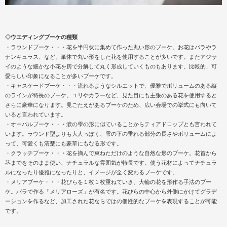
◇ウエディングブーケの種類
・ラウンドブーケ・・・花を半円状に集めて作った丸い形のブーケ。お花はバラやラ
ナンキュラス、など、単体で丸い形をした花を使用することが多いです。またアジサ
イのような細かな小花を房で分解して丸く形成していくものもあります。比較的、可
愛らしい印象になることが多いブーケです。
・キャスケードブーケ・・・流れるようなシルエットで、優雅でボリュームのある縦
のラインが特長のブーケ。ユリやカラーなど、見た目にも主張のある花を使用すると
さらに豪華になります。見ごたえがあるブーケのため、広い会場での挙式にも向いて
いると言われています。
・オーバルブーケ・・・涙の雫の形に似ていることからティアドロップとも言われて
います。ラウンド型よりも大人っぽく、雫の下の垂れる部分の長さやボリュームによ
って、可愛くも清楚にも豪華にもなる形です。
・クラッチブーケ・・・花を摘んで束ねただけのような自然な形のブーケ。花首から
茎までをそのまま使い、ナチュラルな雰囲気が特長です。使う花材によってナチュラ
ルになったり優雅になったりと、イメージが全く変わるブーケです。
・メリアブーケ・・・花びらを１枚１枚重ねていき、大輪の花を形作る手法のブー
ケ。バラで作る「メリアローズ」が有名です。花びらの中心から外側にかけてグラデ
ーションを作るなど、加工された花ならではの個性的なブーケを表現することが可能
です。