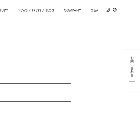
TUDY
NEWS / PRESS / BLOG
COMPANY
Q&A
お
問
い
合
わ
せ