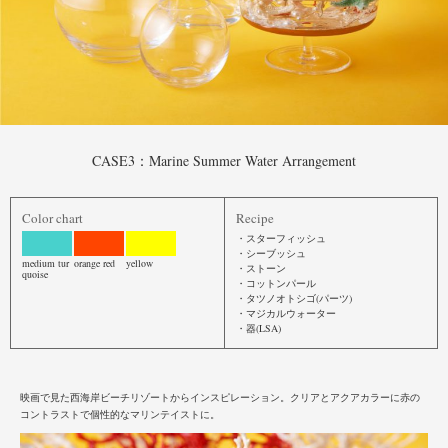
CASE3：Marine Summer Water Arrangement
Color chart
Recipe
・スターフィッシュ
・シーブッシュ
medium tur
orange red
yellow
・ストーン
quoise
・コットンパール
・タツノオトシゴ(パーツ)
・マジカルウォーター
・器(LSA)
映画で見た西海岸ビーチリゾートからインスピレーション。クリアとアクアカラーに赤の
コントラストで個性的なマリン
テイストに。